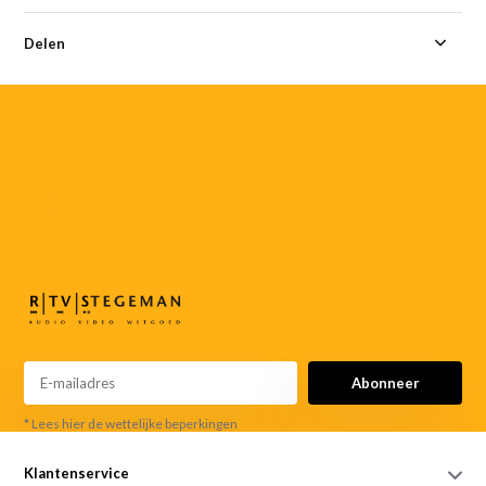
Delen
055-
3552187
info@rtvstegeman.nl
Abonneer
* Lees hier de wettelijke beperkingen
Klantenservice