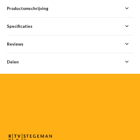
Productomschrijving
Specificaties
Reviews
Delen
055-
3552187
info@rtvstegeman.nl