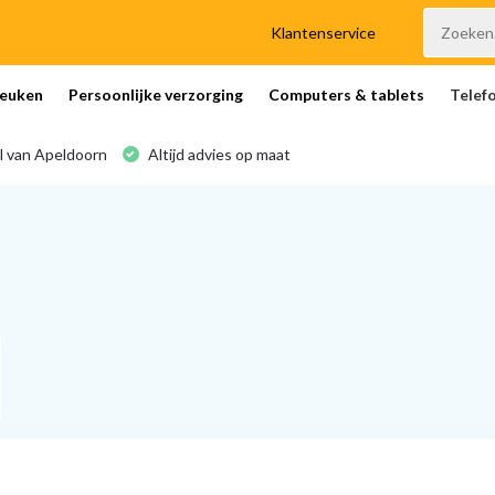
Klantenservice
euken
Persoonlijke verzorging
Computers & tablets
Telef
l van Apeldoorn
Altijd advies op maat