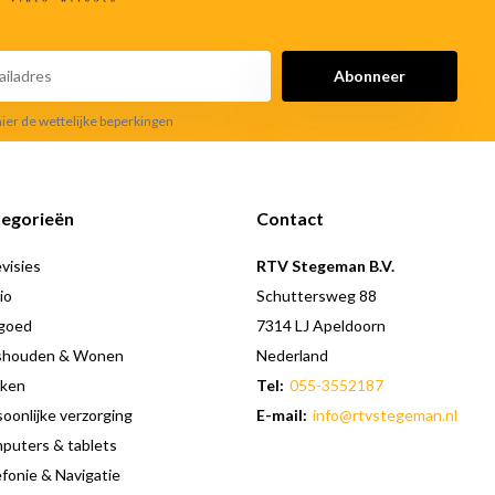
Abonneer
hier de wettelijke beperkingen
egorieën
Contact
visies
RTV Stegeman B.V.
io
Schuttersweg 88
goed
7314 LJ Apeldoorn
shouden & Wonen
Nederland
ken
Tel:
055-3552187
oonlijke verzorging
E-mail:
info@rtvstegeman.nl
puters & tablets
fonie & Navigatie