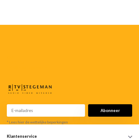
055-
3552187
info@rtvstegeman.nl
Abonneer
* Lees hier de wettelijke beperkingen
Klantenservice