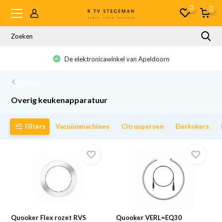
0
0
De elektronicawinkel van Apeldoorn
Keuken
Overig keukenapparatuur
Filters
Vacuümmachines
Citruspersen
Eierkokers
Quooker Flex rozet RVS
Quooker VERL=EQ30