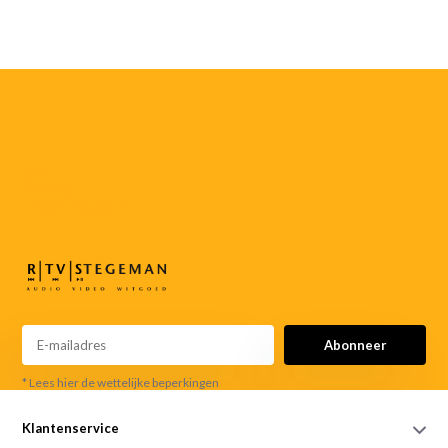
055-
3552187
info@rtvstegeman.nl
Abonneer
* Lees hier de wettelijke beperkingen
Klantenservice