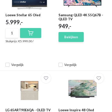
Loewe Stellar 65 Oled
Samsung QLED 4K 55Q67B -
QLED TV
5.999,-
949,-
Bekijken
Stukprijs:
€5.999,00
/
Vergelijk
Vergelijk
LG 65ART90E6QA - OLED TV
Loewe Inspire 48 Oled