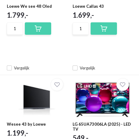
Loewe We see 48 Oled
Loewe Callas 43
1.799,-
1.699,-
Vergelijk
Vergelijk
Wesee 43 by Loewe
LG 65UA73006LA (2025) - LED
TV
1.199,-
549,-