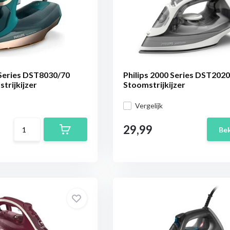
 Series DST8030/70
Philips 2000 Series DST2020
trijkijzer
Stoomstrijkijzer
Vergelijk
29,99
Bek