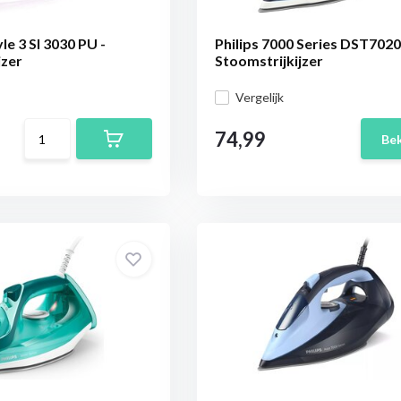
e 3 SI 3030 PU -
Philips 7000 Series DST7020
jzer
Stoomstrijkijzer
Vergelijk
74,99
Bek