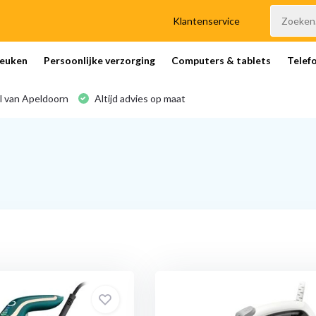
Klantenservice
euken
Persoonlijke verzorging
Computers & tablets
Telef
l van Apeldoorn
Altijd advies op maat