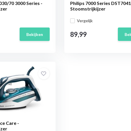
030/70 3000 Series -
Philips 7000 Series DST7041
jzer
Stoomstrijkijzer
Vergelijk
89,99
Bekijken
Bek
ce Care -
jzer