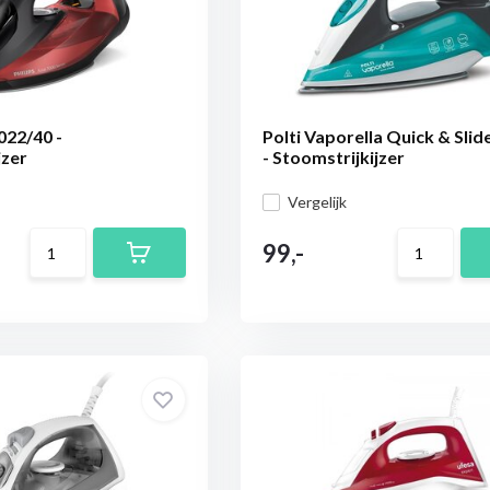
022/40 -
Polti Vaporella Quick & Sli
jzer
- Stoomstrijkijzer
Vergelijk
99,-