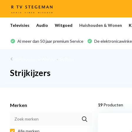
Televisies
Audio
Witgoed
Huishouden & Wonen
K
Al meer dan 50 jaar premium Service
De elektronicawinke
Huishouden & Wonen
-
Strijken
Strijkijzers
Merken
19
Producten
Alle merken