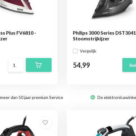
iss Plus FV6810 -
Philips 3000 Series DST3041
jzer
Stoomstrijkijzer
Vergelijk
54,99
Bek
 meer dan 50 jaar premium Service
De elektronicawinke