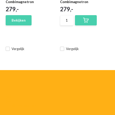
Combimagnetron
Combimagnetron
279,-
279,-
Bekijken
Vergelijk
Vergelijk
055-
3552187
info@rtvstegeman.nl