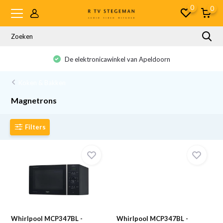
0
0
De elektronicawinkel van Apeldoorn
Koken & Bakken
Magnetrons
Filters
Whirlpool MCP347BL -
Whirlpool MCP347BL -