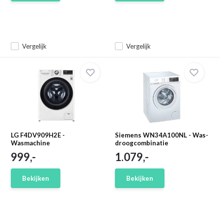
Vergelijk
Vergelijk
LG F4DV909H2E -
Siemens WN34A100NL - Was-
Wasmachine
droogcombinatie
999,-
1.079,-
Bekijken
Bekijken