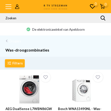
0
0
De elektronicawinkel van Apeldoorn
Drogers
Was-droogcombinaties
Filters
AEG DualSense L7WBN86GW
Bosch WNA13490NL - Was-