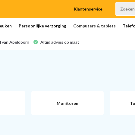
Klantenservice
euken
Persoonlijke verzorging
Computers & tablets
Telef
l van Apeldoorn
Altijd advies op maat
Monitoren
To