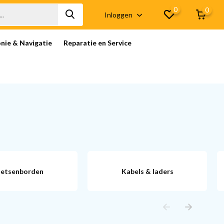
0
0
Inloggen
onie & Navigatie
Reparatie en Service
etsenborden
Kabels & laders