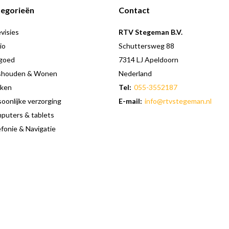
egorieën
Contact
visies
RTV Stegeman B.V.
io
Schuttersweg 88
goed
7314 LJ Apeldoorn
shouden & Wonen
Nederland
ken
Tel:
055-3552187
oonlijke verzorging
E-mail:
info@rtvstegeman.nl
puters & tablets
fonie & Navigatie