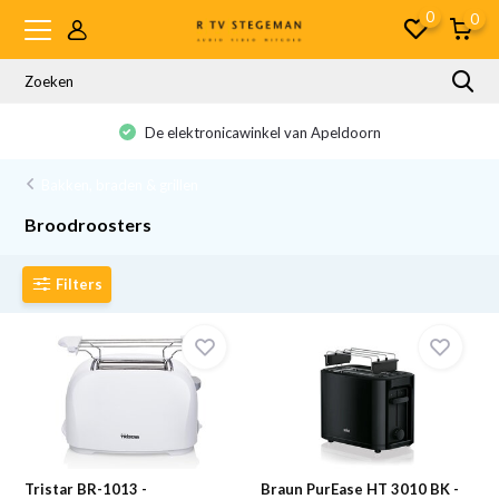
0
0
De elektronicawinkel van Apeldoorn
Bakken, braden & grillen
Broodroosters
Filters
Tristar BR-1013 -
Braun PurEase HT 3010 BK -