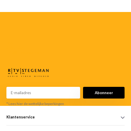
055-
3552187
info@rtvstegeman.nl
Abonneer
* Lees hier de wettelijke beperkingen
Klantenservice