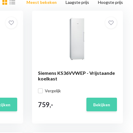
Meest bekeken
Laagste prijs
Hoogste prijs
Siemens KS36VVWEP - Vrijstaande
koelkast
Vergelijk
759,-
ijken
Bekijken