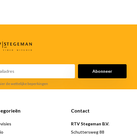
Abonneer
hier de wettelijke beperkingen
egorieën
Contact
visies
RTV Stegeman B.V.
io
Schuttersweg 88