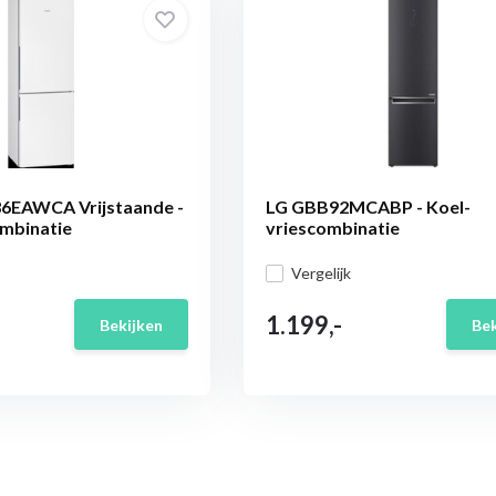
6EAWCA Vrijstaande -
LG GBB92MCABP - Koel-
ombinatie
vriescombinatie
Vergelijk
1.199,-
Bekijken
Bek