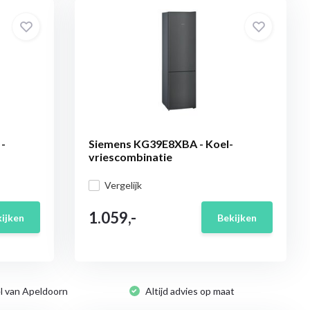
-
Siemens KG39E8XBA - Koel-
vriescombinatie
Vergelijk
1.059,-
ijken
Bekijken
l van Apeldoorn
Altijd advies op maat