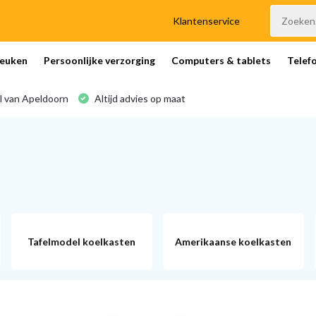
Klantenservice
euken
Persoonlijke verzorging
Computers & tablets
Telef
l van Apeldoorn
Altijd advies op maat
Tafelmodel koelkasten
Amerikaanse koelkasten