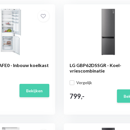
FE0 - Inbouw koelkast
LG GBP62DSSGR - Koel-
vriescombinatie
Vergelijk
Bekijken
799,-
Bek