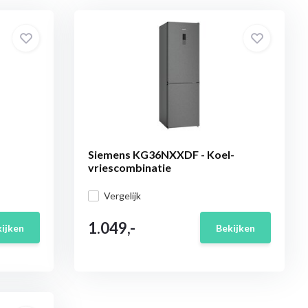
Siemens KG36NXXDF - Koel-
vriescombinatie
Vergelijk
1.049,-
ijken
Bekijken