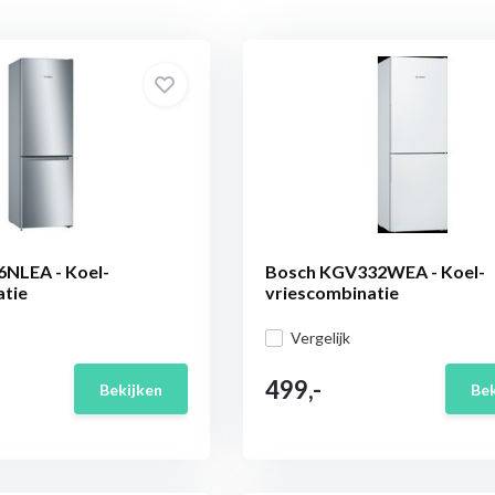
NLEA - Koel-
Bosch KGV332WEA - Koel-
atie
vriescombinatie
Vergelijk
499,-
Bekijken
Bek