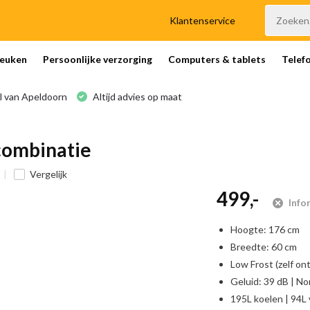
Klantenservice
euken
Persoonlijke verzorging
Computers & tablets
Telef
l van Apeldoorn
Altijd advies op maat
combinatie
Vergelijk
499,-
Info
Hoogte: 176 cm
Breedte: 60 cm
Low Frost (zelf on
Geluid: 39 dB | No
195L koelen | 94L 