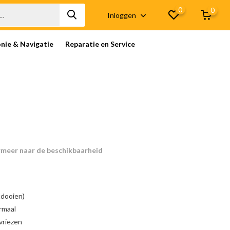
0
0
Inloggen
onie & Navigatie
Reparatie en Service
rmeer naar de beschikbaarheid
tdooien)
rmaal
vriezen