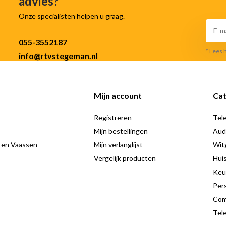
advies?
iet u niet meer over het hoofd.
Onze specialisten helpen u graag.
055-3552187
* Lees 
info@rtvstegeman.nl
 consistentie: ijs wordt
 is van doorslaggevend belang voor
regelen de temperatuur in de koel-
Mijn account
Cat
 de koelkast, ongeacht de
Registreren
Tele
Mijn bestellingen
Aud
edsel
 en Vaassen
Mijn verlanglijst
Wit
Vergelijk producten
Hui
Keu
garantie dat ze langdurig goed
Pers
ten beschermd tegen ontdooien
Com
atsen. Bespaar energie met de
Tele
ewenste temperatuur constant houdt,