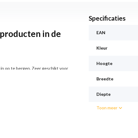
Specificaties
sproducten in de
EAN
Kleur
Hoogte
in op te bergen. Zeer geschikt voor
s voor een kinderfeestje in huis wilt
Breedte
ldoende ruimte.
Diepte
 de schijnwerpers
Toon meer
 koelkasten. Ze verlichten de
uikt minder stroom dan