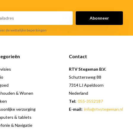
Abonneer
hier de wettelijke beperkingen
egorieën
Contact
visies
RTV Stegeman B.V.
io
Schuttersweg 88
goed
7314 LJ Apeldoorn
shouden & Wonen
Nederland
ken
Tel:
055-3552187
oonlijke verzorging
E-mail:
info@rtvstegeman.nl
puters & tablets
fonie & Navigatie