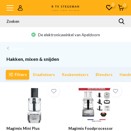
0
0
De elektronicawinkel van Apeldoorn
Keuken
Hakken, mixen & snijden
Filters
Staafmixers
Keukenmixers
Blenders
Handm
Magimix Mini Plus
Magimix Foodprocessor