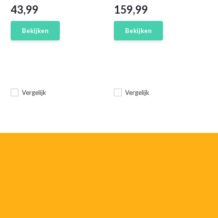
43,99
159,99
Bekijken
Bekijken
Vergelijk
Vergelijk
055-
3552187
info@rtvstegeman.nl