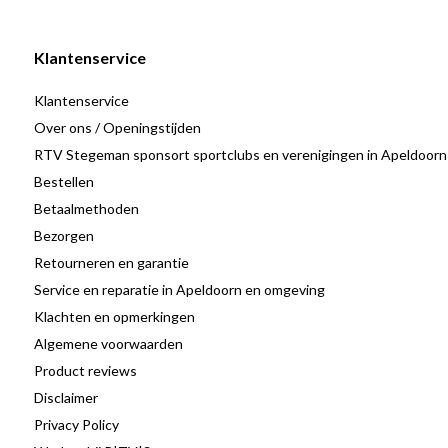
Verwijderbaar spatscherm en aftapopening
: praktisch e
Antislip rubberen voetjes
: stabiel en veilig
Klantenservice
Geschikt tot schoenmaat 50
: ruim en comfortabel
Klantenservice
Over ons / Openingstijden
Het Beurer voetenbad met bruiswerking FB 12 biedt ontspanning
RTV Stegeman sponsort sportclubs en verenigingen in Apeldoorn
ontwerp. Een prettige keuze voor wie zijn voeten regelmatig wat e
Bestellen
Betaalmethoden
Bezorgen
Retourneren en garantie
Service en reparatie in Apeldoorn en omgeving
Klachten en opmerkingen
Algemene voorwaarden
Product reviews
Disclaimer
Privacy Policy