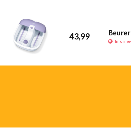
gebruik. Het meegeleverde massage-opzetstuk biedt een gerichte 
bijdraagt aan ontspanning en een prettig gevoel na afloop.
Praktisch en veilig in gebruik
Beurer
Dankzij de antislip rubberen voetjes staat het voetenbad stabiel o
43,99
spatscherm voorkomt knoeien en maakt schoonmaken eenvoudiger.
Informee
water na gebruik snel en zonder tillen weglopen.
Compact en geschikt voor dagelijks gebruik
Het compacte formaat maakt het voetenbad makkelijk op te bergen
50, waardoor het voor de meeste gebruikers comfortabel is. De ee
dat je zonder gedoe kunt ontspannen.
Belangrijkste kenmerken en voordelen
3 functies
: trillingsmassage, bubbelmassage en warmtebe
Massage-opzetstuk
: extra stimulatie voor ontspanning
Ondersteunend voetbed
: comfortabel tijdens gebruik