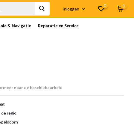
0
0
Inloggen
onie & Navigatie
Reparatie en Service
ormeer naar de beschikbaarheid
aat
 de regio
 Apeldoorn