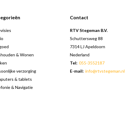
egorieën
Contact
visies
RTV Stegeman B.V.
io
Schuttersweg 88
goed
7314 LJ Apeldoorn
shouden & Wonen
Nederland
ken
Tel:
055-3552187
oonlijke verzorging
E-mail:
info@rtvstegeman.nl
puters & tablets
fonie & Navigatie