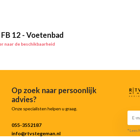
stimulatie van de voeten, wat
 FB 12 - Voetenbad
p de vloer. Het verwijderbare
 Met de aftapopening laat je het
r naar de beschikbaarheid
. Het is geschikt tot schoenmaat
nvoudige bediening zorgt ervoor
Op zoek naar persoonlijk
advies?
Onze specialisten helpen u graag.
houd
055-3552187
* Lees 
info@rtvstegeman.nl