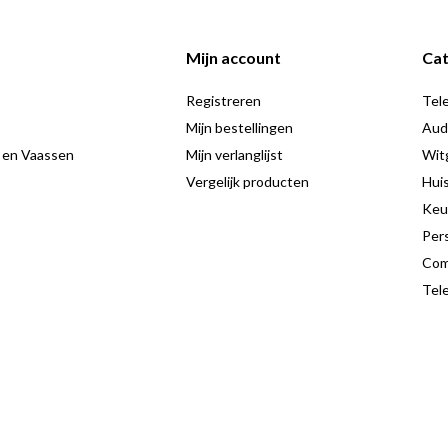
n schoon
Mijn account
Cat
Registreren
Tele
Mijn bestellingen
Aud
 in een eenvoudig en betrouwbaar
 en Vaassen
Mijn verlanglijst
Wit
xtra aandacht wil geven.
Vergelijk producten
Hui
Keu
Pers
Com
Tele