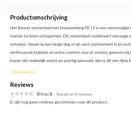
Productomschrijving
Het Beurer voetenbad met bruiswerking FB 12 is een eenvoudige 
voeten te laten ontspannen. Dit voetenbad combineert massage
ontwerp. Ideaal na een lange dag of als vast rustmoment in je routin
verfrissende bubbels en extra comfort voor je voeten, gewoon bij 
kopen dat makkelijk werkt en prettig aanvoelt, dan is dit een fijne 
Toon meer
Ontspanning met drie massagefuncties
Het FB 12 beschikt over drie standen: trillingsmassage, bubbelma
Reviews
op temperatuur houdt. De trillingen helpen spanning los te laten, 
0
5
from
Based on 0 reviews
licht en verkwikkend gevoel. Het voetenbad verwarmt het water ni
Er zijn nog geen reviews geschreven over dit product..
warmte langer vast te houden.
Extra comfort voor vermoeide voeten
Het voetbed is zo ontworpen dat het de massage ondersteunt. Dit 