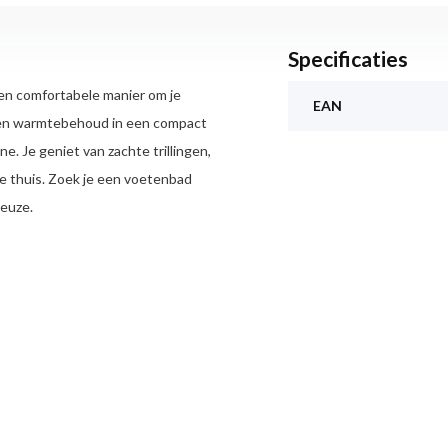
Specificaties
en comfortabele manier om je
EAN
 en warmtebehoud in een compact
e. Je geniet van zachte trillingen,
je thuis. Zoek je een voetenbad
keuze.
ssage en een functie die het water
terwijl de bubbels zorgen voor een
et actief, maar helpt wel om de
zorgt voor extra comfort tijdens