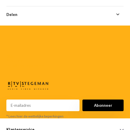
Delen
055-
3552187
info@rtvstegeman.nl
Abonneer
* Lees hier de wettelijke beperkingen
Klantenservice