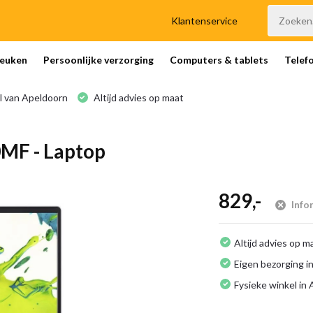
Klantenservice
euken
Persoonlijke verzorging
Computers & tablets
Telef
l van Apeldoorn
Altijd advies op maat
0MF - Laptop
829,-
Info
Altijd advies op m
Eigen bezorging in
Fysieke winkel in