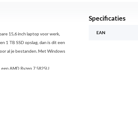
Specificaties
EAN
are 15,6 inch laptop voor werk,
en 1 TB SSD opslag, dan is dit een
 voor al je bestanden. Met Windows
zit een AMD Ryzen 7 5825U
j multitasken. Werk je met meerdere
ote Excel-bestanden, videomeetings
n dagelijkse grafische taken.
. Voor studie, kantoorwerk en
g ruimte voor documenten, foto’s
n SSD betekent bovendien snelle