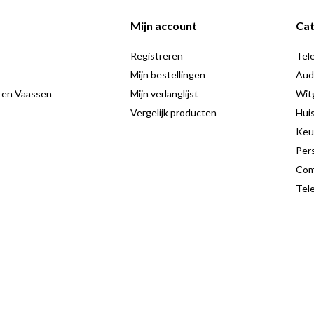
én complete laptop voor elke dag.
Mijn account
Cat
Registreren
Tele
Mijn bestellingen
Aud
 en Vaassen
Mijn verlanglijst
Wit
Vergelijk producten
Hui
Keu
Pers
Com
Tele