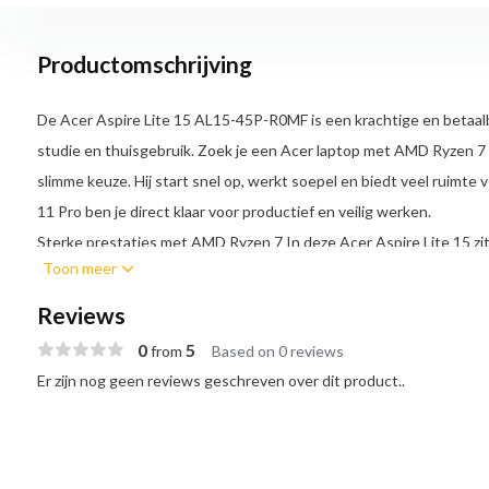
Productomschrijving
De Acer Aspire Lite 15 AL15-45P-R0MF is een krachtige en betaalb
studie en thuisgebruik. Zoek je een Acer laptop met AMD Ryzen 7 
slimme keuze. Hij start snel op, werkt soepel en biedt veel ruimte
11 Pro ben je direct klaar voor productief en veilig werken.
Sterke prestaties met AMD Ryzen 7
In deze Acer Aspire Lite 15 
Toon meer
processor. Deze achtkernige processor levert vlotte prestaties bi
programma’s tegelijk, dan blijft alles soepel draaien. Denk aan gr
Reviews
en lichte fotobewerking.
0
5
from
Based on 0 reviews
De AMD Radeon Graphics zorgt voor vloeiende beelden bij video’s e
Er zijn nog geen reviews geschreven over dit product..
Presentaties zien er strak uit en streamen gaat zonder haperingen
thuisgebruik heb je ruim voldoende kracht.
1 TB SSD, snel en ruim
Met 1 TB SSD opslag heb je meer dan genoe
en projecten. Ook grotere bestanden sla je zonder zorgen op. Ee