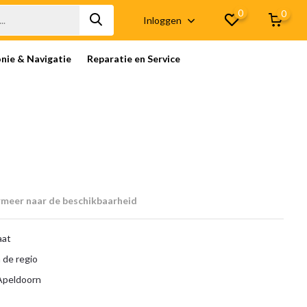
0
0
Inloggen
onie & Navigatie
Reparatie en Service
rmeer naar de beschikbaarheid
aat
 de regio
 Apeldoorn