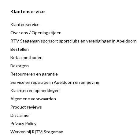
45P-R0MF goed. Je krijgt snelheid, ruimte en betrouwbaarheid in é
Klantenservice
Klantenservice
Over ons / Openingstijden
RTV Stegeman sponsort sportclubs en verenigingen in Apeldoorn
Bestellen
Betaalmethoden
Bezorgen
Retourneren en garantie
Service en reparatie in Apeldoorn en omgeving
Klachten en opmerkingen
Algemene voorwaarden
Product reviews
Disclaimer
Privacy Policy
Werken bij R|TV|Stegeman