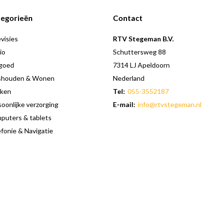
egorieën
Contact
visies
RTV Stegeman B.V.
io
Schuttersweg 88
goed
7314 LJ Apeldoorn
shouden & Wonen
Nederland
ken
Tel:
055-3552187
oonlijke verzorging
E-mail:
info@rtvstegeman.nl
puters & tablets
fonie & Navigatie