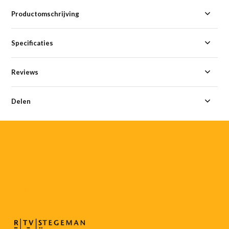
Productomschrijving
Specificaties
Reviews
Delen
055-
3552187
info@rtvstegeman.nl