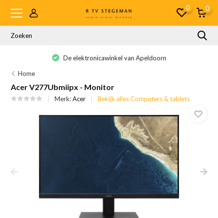
0
0
De elektronicawinkel van Apeldoorn
Home
Acer V277Ubmiipx - Monitor
Merk:
Acer
Bekijk alles Computers & tablets