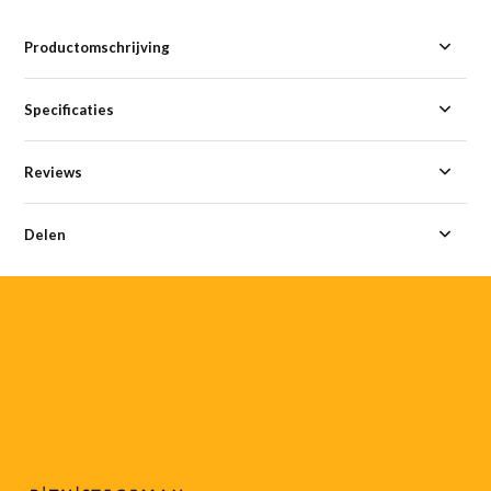
Productomschrijving
Specificaties
Reviews
Delen
055-
3552187
info@rtvstegeman.nl