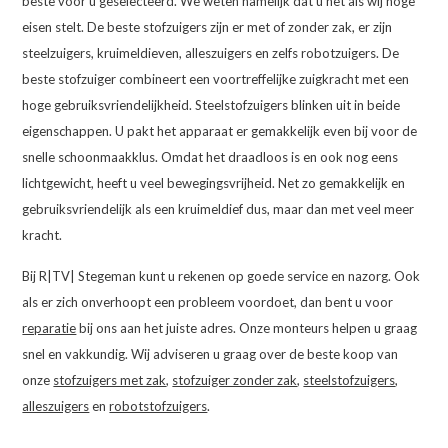
beste voor u geselecteerd. We weten namelijk dat u net als wij hoge
eisen stelt. De beste stofzuigers zijn er met of zonder zak, er zijn
steelzuigers, kruimeldieven, alleszuigers en zelfs robotzuigers. De
beste stofzuiger combineert een voortreffelijke zuigkracht met een
hoge gebruiksvriendelijkheid. Steelstofzuigers blinken uit in beide
eigenschappen. U pakt het apparaat er gemakkelijk even bij voor de
snelle schoonmaakklus. Omdat het draadloos is en ook nog eens
lichtgewicht, heeft u veel bewegingsvrijheid. Net zo gemakkelijk en
gebruiksvriendelijk als een kruimeldief dus, maar dan met veel meer
kracht.
Bij R|TV| Stegeman kunt u rekenen op goede service en nazorg. Ook
als er zich onverhoopt een probleem voordoet, dan bent u voor
reparatie
bij ons aan het juiste adres. Onze monteurs helpen u graag
snel en vakkundig. Wij adviseren u graag over de beste koop van
onze
stofzuigers met zak
,
stofzuiger zonder zak
,
steelstofzuigers
,
alleszuigers
en
robotstofzuigers
.