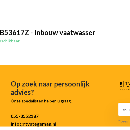
 en ander vaatwerk dat je extra
a.
B53617Z - Inbouw vaatwasser
e dankzij AirDry-technologie.
zorgt voor betere droogresultaten en
eschikbaar
e gewenste programmaduur. De
o heb je snel de juiste instelling,
Op zoek naar persoonlijk
advies?
Onze specialisten helpen u graag.
ls kwetsbare glazen veilig geplaatst
aatwasser opvallend stil. Dat
055-3552187
* Lees 
info@rtvstegeman.nl