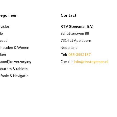
egorieën
Contact
visies
RTV Stegeman B.V.
io
Schuttersweg 88
goed
7314 LJ Apeldoorn
shouden & Wonen
Nederland
ken
Tel:
055-3552187
oonlijke verzorging
E-mail:
info@rtvstegeman.nl
puters & tablets
fonie & Navigatie