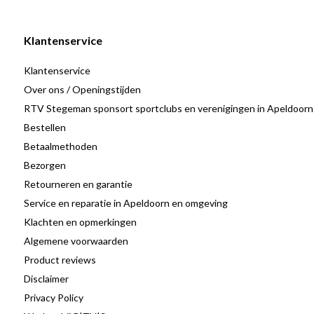
Belangrijkste kenmerken en voordelen
Klantenservice
Volledig geïntegreerde inbouwvaatwasser: strak weggewer
SatelliteClean sproeiarm: grondige reiniging tot in elke hoek
Klantenservice
ExtraHygiene-functie: hygiënisch schoon resultaat
Over ons / Openingstijden
AirDry technologie: beter drogen met natuurlijke lucht
RTV Stegeman sponsort sportclubs en verenigingen in Apeldoorn
QuickSelect-bediening: snel en eenvoudig het juiste prog
Bestellen
Stille werking rond 44 dB: prettig in dagelijks gebruik
Betaalmethoden
Bezorgen
Retourneren en garantie
De AEG FSB53617Z combineert slimme functies, sterke reinigings
Service en reparatie in Apeldoorn en omgeving
stille vaatwasser. Een betrouwbare keuze voor wie comfort en ee
Klachten en opmerkingen
vindt in de keuken.
Algemene voorwaarden
Product reviews
Disclaimer
Privacy Policy