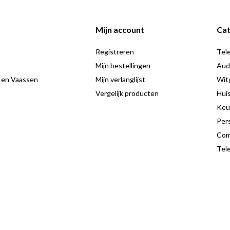
Mijn account
Cat
kt in de keuken
Registreren
Tele
Mijn bestellingen
Aud
 en Vaassen
Mijn verlanglijst
Wit
ramma
Vergelijk producten
Hui
Keu
Pers
Com
prestaties en gebruiksgemak in één
Tele
n schoon resultaat vanzelfsprekend