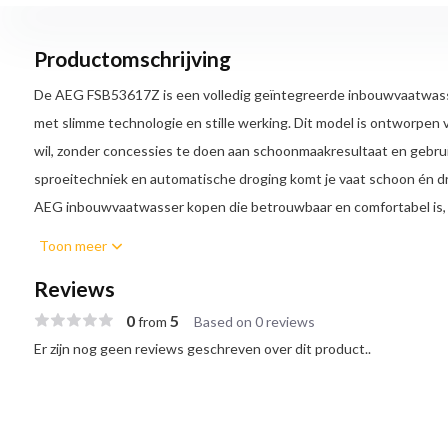
Productomschrijving
De AEG FSB53617Z is een volledig geïntegreerde inbouwvaatwasse
met slimme technologie en stille werking. Dit model is ontworpen
wil, zonder concessies te doen aan schoonmaakresultaat en gebr
sproeitechniek en automatische droging komt je vaat schoon én dr
AEG inbouwvaatwasser kopen die betrouwbaar en comfortabel is, d
Toon meer
Grondige reiniging met SatelliteClean
De AEG FSB53617Z is uitgerust met SatelliteClean, een innovatie
Reviews
Hierdoor bereikt het water elke hoek van de vaatwasser. Zelfs ster
0
5
from
Based on 0 reviews
geplaatste schalen worden grondig gereinigd. Je hoeft minder voo
Er zijn nog geen reviews geschreven over dit product..
een schoon resultaat.
Hygiënisch schoon met ExtraHygiene
Met de ExtraHygiene-functie wordt het spoelwater extra heet, w