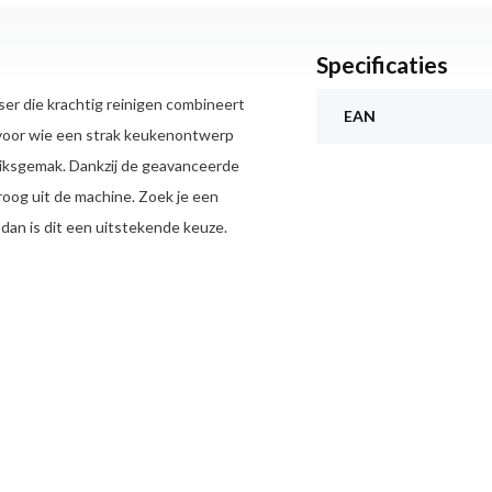
Specificaties
r die krachtig reinigen combineert
EAN
 voor wie een strak keukenontwerp
uiksgemak. Dankzij de geavanceerde
oog uit de machine. Zoek je een
an is dit een uitstekende keuze.
ve sproeiarm met dubbele rotatie.
k vervuilde pannen en lastig
r te spoelen en bent verzekerd van
aardoor bacteriën en kiemen