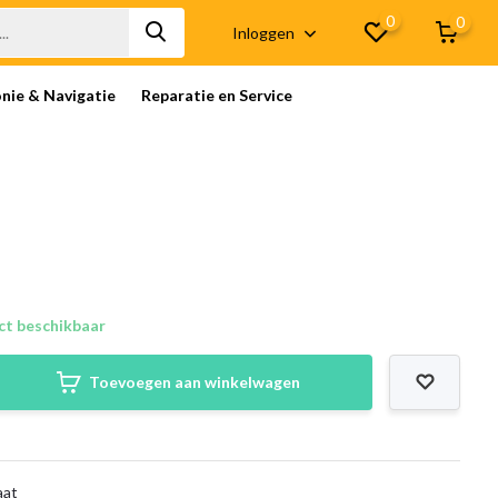
0
0
Inloggen
onie & Navigatie
Reparatie en Service
ct beschikbaar
Toevoegen aan winkelwagen
aat