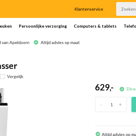
Klantenservice
euken
Persoonlijke verzorging
Computers & tablets
Telef
l van Apeldoorn
Altijd advies op maat
sser
Vergelijk
629,-
Dire
-
+
Altijd advies op m