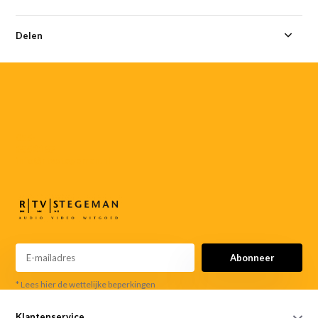
Delen
055-
3552187
info@rtvstegeman.nl
Abonneer
* Lees hier de wettelijke beperkingen
Klantenservice