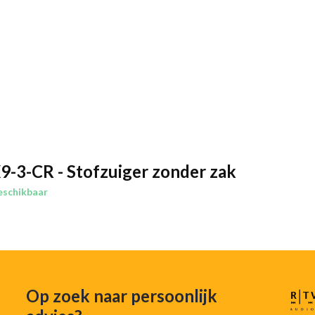
-3-CR - Stofzuiger zonder zak
eschikbaar
Op zoek naar persoonlijk