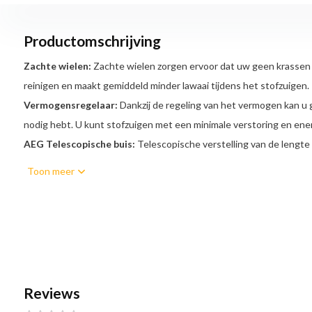
Productomschrijving
Zachte wielen:
Zachte wielen zorgen ervoor dat uw geen krassen 
reinigen en maakt gemiddeld minder lawaai tijdens het stofzuigen.
Vermogensregelaar:
Dankzij de regeling van het vermogen kan u 
nodig hebt. U kunt stofzuigen met een minimale verstoring en ener
AEG Telescopische buis:
Telescopische verstelling van de lengte
gebruik en een uitgebreid reinigingsbereik wanneer dat nodig is.
Toon meer
Zonder zak:
Je hoeft niet bij te houden welke stofzak je moet kope
zijn eenvoudig te hanteren.
Geïntegreerde parkeerfunctie:
Horizontale en verticale parkeerf
AeroPro Telescopische buis:
Met een diameter van 36 mm.
Actieradius:
12 m actieradius
Reviews