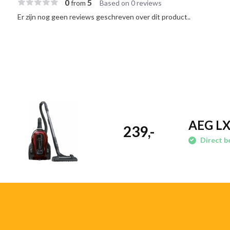
0
5
from
Based on 0 reviews
Er zijn nog geen reviews geschreven over dit product..
AEG LX9
239,-
Direct b