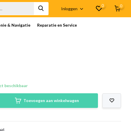
0
0
Inloggen
onie & Navigatie
Reparatie en Service
ct beschikbaar
Toevoegen aan winkelwagen
aat