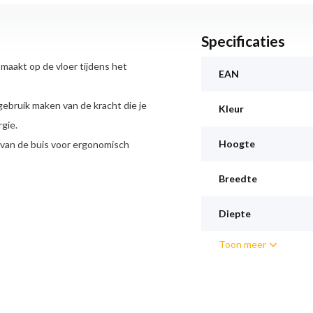
Specificaties
maakt op de vloer tijdens het
EAN
gebruik maken van de kracht die je
Kleur
gie.
Hoogte
 van de buis voor ergonomisch
Breedte
n. Het stofreservoir en de filters
Diepte
unctie
Toon meer