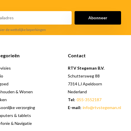
Abonneer
hier de wettelijke beperkingen
egorieën
Contact
visies
RTV Stegeman B.V.
io
Schuttersweg 88
goed
7314 LJ Apeldoorn
shouden & Wonen
Nederland
ken
Tel:
055-3552187
oonlijke verzorging
E-mail:
info@rtvstegeman.nl
puters & tablets
fonie & Navigatie