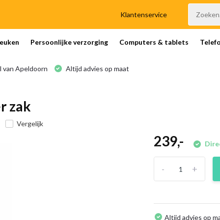
Klantenservice
euken
Persoonlijke verzorging
Computers & tablets
Telef
l van Apeldoorn
Altijd advies op maat
r zak
Vergelijk
239,-
Dire
-
+
Altijd advies op m