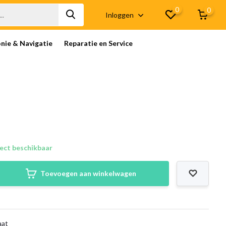
0
0
Inloggen
onie & Navigatie
Reparatie en Service
ect beschikbaar
Toevoegen aan winkelwagen
aat