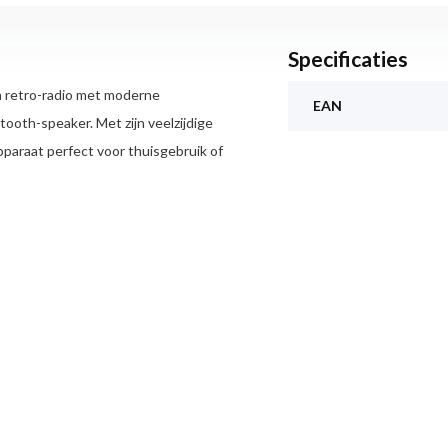
Specificaties
 retro-radio met moderne
EAN
tooth-speaker. Met zijn veelzijdige
pparaat perfect voor thuisgebruik of
 uitstraling, terwijl de verlichte
ch. Het compacte en draagbare
 nemen, of het nu je woonkamer,
aditionele FM-radio.