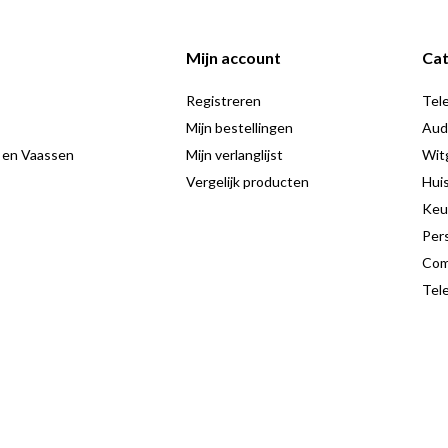
e bergen.
Mijn account
Cat
 je luisterwensen. Met zijn
Registreren
Tele
ekende balans tussen esthetiek en
Mijn bestellingen
Aud
emt, de RBTU-600 past zich
 en Vaassen
Mijn verlanglijst
Wit
Vergelijk producten
Hui
Keu
Pers
Com
Tele