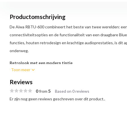
Productomschrijving
De Aiwa RBTU-600 combineert het beste van twee werelden: een
connectiviteitsopties en de functionaliteit van een draagbare Blue
functies, houten retrodesign en krachtige audioprestaties, is dit a
onderweg.
Retrolook met een modern tintje
Toon meer
De houten behuizing van de RBTU-600 geeft deze radio een klassieke
knoppen en het strakke LED-display zorgen voor een moderne tou
Reviews
ontwerp maakt het gemakkelijk om de radio overal mee naartoe te
0
5
from
Based on 0 reviews
keuken of tuin is.
Er zijn nog geen reviews geschreven over dit product..
Veelzijdige afspeelmogelijkheden
De RBTU-600 biedt talloze manieren om naar muziek te luisteren:
DAB+/FM-radio
: Geniet van ruisvrije digitale zenders of tr