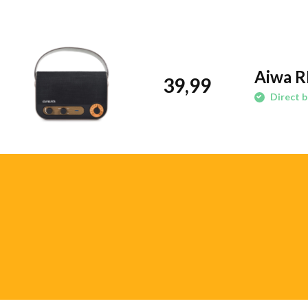
Bluetooth-connectiviteit
: Verbind draadloos met je smart
favoriete afspeellijsten.
USB- en AUX-ingangen
: Speel muziek af vanaf een USB-stic
Aiwa R
kabel.
39,99
Micro SD-kaartlezer
: Handig voor het afspelen van muziek
Direct b
Krachtige audio in een compact formaat
Met hoogwaardige ingebouwde stereoluidsprekers levert de RBTU
gebalanceerd geluid. De diepe bas en rijke tonen maken deze speake
Ondanks zijn compacte formaat vult het apparaat moeiteloos elke 
Praktisch en draagbaar
De RBTU-600 is ideaal voor dagelijks gebruik en onderweg:
Ingebouwde batterij
: Langdurig draadloos gebruik, perfect
Afstandsbediening
: Bedien je muziek gemakkelijk vanuit el