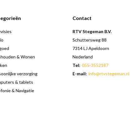
egorieën
Contact
visies
RTV Stegeman B.V.
io
Schuttersweg 88
goed
7314 LJ Apeldoorn
shouden & Wonen
Nederland
ken
Tel:
055-3552187
oonlijke verzorging
E-mail:
info@rtvstegeman.nl
puters & tablets
fonie & Navigatie