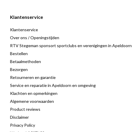
Compact en lichtgewicht
: Makkelijk mee te nemen en op t
Klantenservice
De Aiwa RBTU-600 is een stijlvolle en functionele oplossing voor al
Klantenservice
retrodesign en moderne technologie biedt het apparaat een uitst
Over ons / Openingstijden
prestaties. Of je nu thuis ontspant of muziek mee naar buiten ne
RTV Stegeman sponsort sportclubs en verenigingen in Apeldoorn
moeiteloos aan jouw levensstijl aan.
Bestellen
Betaalmethoden
Bezorgen
Retourneren en garantie
Service en reparatie in Apeldoorn en omgeving
Klachten en opmerkingen
Algemene voorwaarden
Product reviews
Disclaimer
Privacy Policy