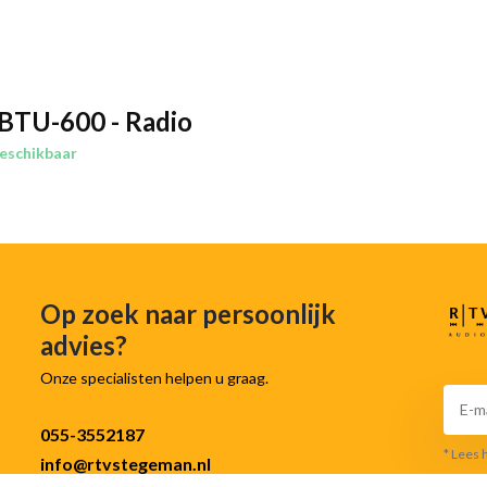
phone, tablet of laptop voor jouw
k of sluit een apparaat aan via een
BTU-600 - Radio
 rechtstreeks vanaf een SD-kaart.
eschikbaar
-600 een helder, krachtig en
r geschikt voor elke muziekstijl.
Op zoek naar persoonlijk
kamer met geluid.
advies?
Onze specialisten helpen u graag.
055-3552187
 voor gebruik buitenshuis.
* Lees 
info@rtvstegeman.nl
ke hoek van de kamer.