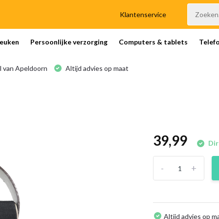
Klantenservice
euken
Persoonlijke verzorging
Computers & tablets
Telef
l van Apeldoorn
Altijd advies op maat
39,99
Dir
-
+
Altijd advies op m