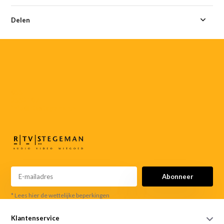
Delen
055-
3552187
info@rtvstegeman.nl
Abonneer
* Lees hier de wettelijke beperkingen
Klantenservice