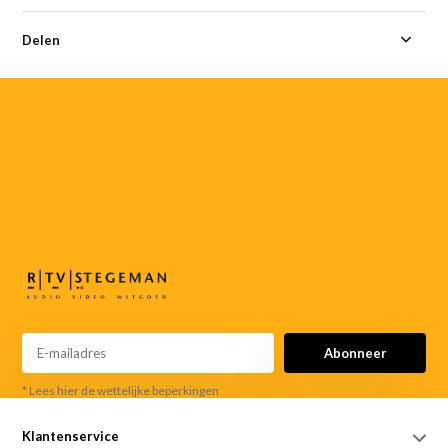
Delen
055-
3552187
info@rtvstegeman.nl
Abonneer
* Lees hier de wettelijke beperkingen
Klantenservice