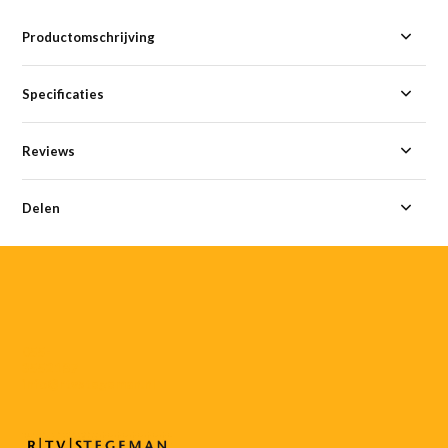
Productomschrijving
Specificaties
Reviews
Delen
055-
3552187
info@rtvstegeman.nl