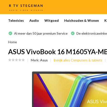
Televisies
Audio
Witgoed
Huishouden & Wonen
K
Al meer dan 50 jaar premium Service
De elektronicawinke
Home
ASUS VivoBook 16 M1605YA-MB
Merk:
Asus
Bekijk alles Computers & tablets