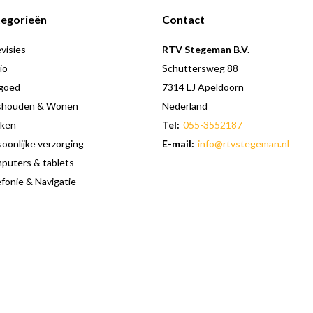
egorieën
Contact
visies
RTV Stegeman B.V.
io
Schuttersweg 88
goed
7314 LJ Apeldoorn
shouden & Wonen
Nederland
ken
Tel:
055-3552187
oonlijke verzorging
E-mail:
info@rtvstegeman.nl
puters & tablets
fonie & Navigatie