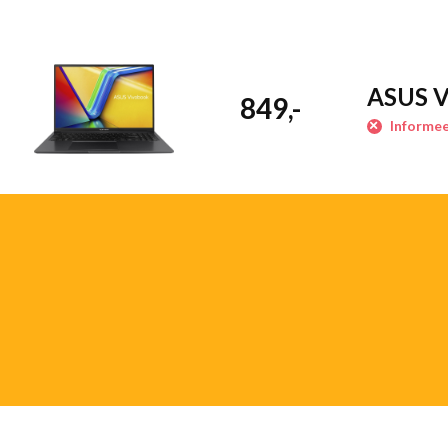
ASUS V
849,-
Informee