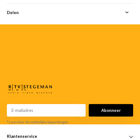
Delen
055-
3552187
info@rtvstegeman.nl
Abonneer
* Lees hier de wettelijke beperkingen
Klantenservice