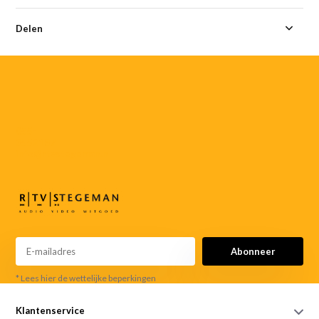
Delen
055-
3552187
info@rtvstegeman.nl
Abonneer
* Lees hier de wettelijke beperkingen
Klantenservice