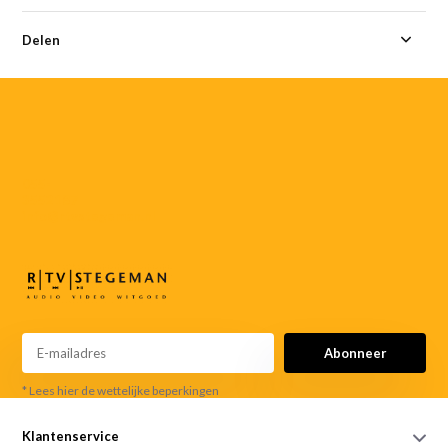
Delen
055-
3552187
info@rtvstegeman.nl
Abonneer
* Lees hier de wettelijke beperkingen
Klantenservice