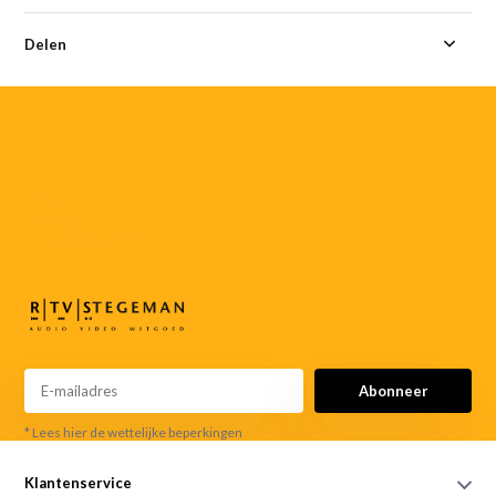
Delen
055-
3552187
info@rtvstegeman.nl
Abonneer
* Lees hier de wettelijke beperkingen
Klantenservice