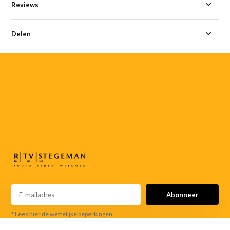
Reviews
Delen
055-
3552187
info@rtvstegeman.nl
Abonneer
* Lees hier de wettelijke beperkingen