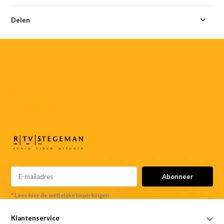
Delen
055-
3552187
info@rtvstegeman.nl
Abonneer
* Lees hier de wettelijke beperkingen
Klantenservice