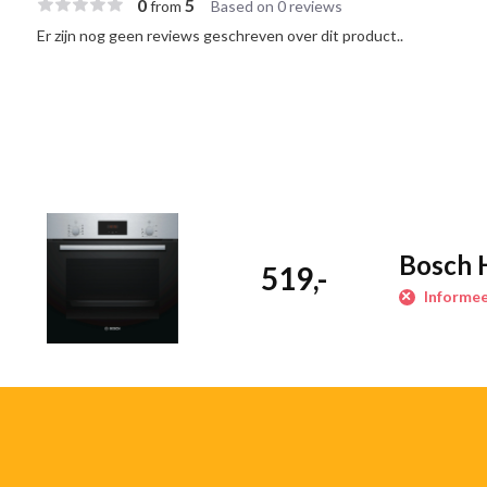
0
5
from
Based on 0 reviews
Er zijn nog geen reviews geschreven over dit product..
Reiniging:
Cleaning Assistance: hydrolyse reiniging Ovenruimte: gr
binnendeur
Inhangroosters / uittreksysteem:
Inhangroosters inhangrooste
Toebehoren:
Combi rooster, Universele braadslede
Technische specificaties:
Afmetingen (hxbxd): 59.5 cm x 59.4 cm 
57.5 cm-597 x 56.0 cm-568 x 55.0 cm Voor afmetingen en inbouwma
Bosch 
519,-
maatschetsen aanhouden Nominale spanning: 220 - 240 V Aanslui
Informee
aansluitsnoer: 100 cm Energieklasse volgens EU-norm nr. 65/2014:
Energieverbruik bij boven- en onderwarmte: 0,98 kWh
Energieverbruik bij hetelucht: 0,79 kWh
Aantal ovenruimtes: 1
Warmtebron: elektrisch
Oveninhoud: 66 liter