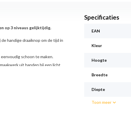
Specificaties
 op 3 niveaus gelijktijdig.
EAN
j de handige draaiknop om de tijd in
Kleur
l eenvoudig schoon te maken.
Hoogte
aakwerk uit handen bij een licht
Breedte
ystemen: Milde hetelucht, 3D
Diepte
fra-circulatiegrill, Variable
Toon meer
 Temperatuurregeling van 50 °C -
rlichting Geforceerde koeling met