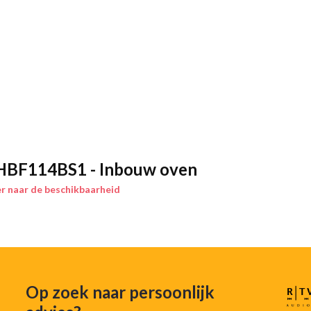
ijs geëmailleerd Volledig glazen
rs
x 54.8 cm Inbouwmaten (hxbxd):
ten van dit apparaat aub de
HBF114BS1 - Inbouw oven
twaarde: 3,3 kW Lengte
r naar de beschikbaarheid
 A (op een schaal van A+++ t/m D)
Op zoek naar persoonlijk