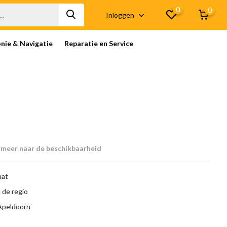
0
0
Inloggen
onie & Navigatie
Reparatie en Service
rmeer naar de beschikbaarheid
aat
 de regio
 Apeldoorn