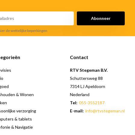
Abonneer
hier de wettelijke beperkingen
egorieën
Contact
visies
RTV Stegeman B.V.
io
Schuttersweg 88
goed
7314 LJ Apeldoorn
shouden & Wonen
Nederland
ken
Tel:
055-3552187
oonlijke verzorging
E-mail:
info@rtvstegeman.nl
puters & tablets
fonie & Navigatie