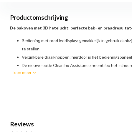
Productomschrijving
De bakoven met 3D hetelucht: perfecte bak- en braadresultaten
Bediening met rood leddisplay: gemakkelijk in gebruik dankzi
te stellen.
Verzinkbare draaiknoppen: hierdoor is het bedieningspanee
De nieuwe optie Cleaning Assistance neemt jou het schoonm
Toon meer
bevuilde oven.
Verwarmingssystemen en functies:
Bakoven met 7 verwarmingss
hetelucht Plus, Boven- en onderwarmte, Pizzastand, Onderwarmte, In
grootvlakgrill Snel voorverwarmen Design: Handgreep
Comfort / Zekerheid:
Bediening met LED-display Inhoud: 66 liter
Reviews
270 °C Elektronische klok Automatische startfunctie Halogeen ve
naventilatie kinderbeveiliging