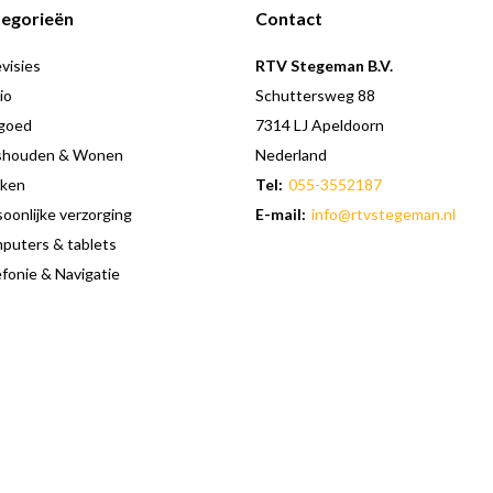
egorieën
Contact
visies
RTV Stegeman B.V.
io
Schuttersweg 88
goed
7314 LJ Apeldoorn
shouden & Wonen
Nederland
ken
Tel:
055-3552187
oonlijke verzorging
E-mail:
info@rtvstegeman.nl
puters & tablets
fonie & Navigatie