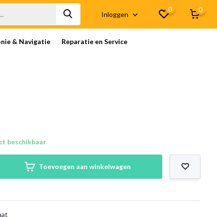
0
0
Inloggen
onie & Navigatie
Reparatie en Service
ct beschikbaar
Toevoegen aan winkelwagen
aat