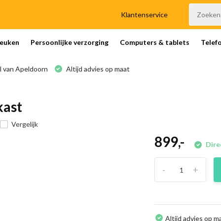
Klantenservice
euken
Persoonlijke verzorging
Computers & tablets
Telef
l van Apeldoorn
Altijd advies op maat
kast
Vergelijk
899,-
Dire
-
+
Altijd advies op m