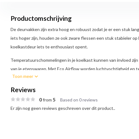
Productomschrijving
De deurvakken zijn extra hoog en robuust zodat je er een stuk lan
iets hoger zijn, houden ze ook zware flessen een stuk stabieler op h
koelkastdeur iets te enthousiast opent.
Temperatuurschommelingen in je koelkast kunnen van invloed zijn
van je etenswaren. Met Eco Airflow worden luchtvochtigheid en t
Toon meer
zodat je etenswaren langer vers blijven.
Reviews
Ledlampen bieden compleet nieuwe verlichtingsmogelijkheden voor
0
5
verlichten de binnenkant gelijkmatig, zonder te verblinden. Ledver
from
Based on 0 reviews
conventionele koelkastverlichting en gaat een (toestel)leven mee.
Er zijn nog geen reviews geschreven over dit product..
Met de SuperKoelen-functie verlaag je de temperatuur tijdelijk to
boodschappen sneller koud worden zonder andere producten op t
handige functie als je drinken hebt gekocht voor een feestje wat s