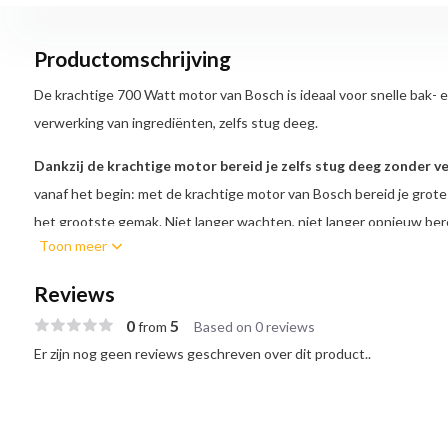
Productomschrijving
De krachtige 700 Watt motor van Bosch is ideaal voor snelle bak-
verwerking van ingrediënten, zelfs stug deeg.
Dankzij de krachtige motor bereid je zelfs stug deeg zonder ve
vanaf het begin: met de krachtige motor van Bosch bereid je gro
het grootste gemak. Niet langer wachten, niet langer opnieuw ber
Toon meer
voorbij.
Reviews
Niet alleen de grootte van de kom is belangrijk.
Voor de beste r
van de kom en de gebruikte accessoires perfect aansluiten. Deze
0
5
from
Based on 0 reviews
geschikt voor kleine tot grote hoeveelheden: bijvoorbeeld: 1,7 kg 
Er zijn nog geen reviews geschreven over dit product..
Kneden zoals je handen het doen: 3D PlanetaryMixing
Strekken
herhalen. Voor perfecte resultaten moeten alle ingrediënten gel
gekneed. Zelfs bij zwaar deeg kun je het werk overlaten aan jouw