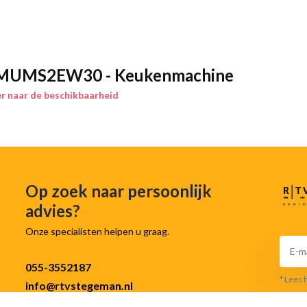
at met minimale inspanning.
s je tegenhouden om je ideeën uit
geschikt voor heel wat
 MUMS2EW30 - Keukenmachine
soires bereid je gemakkelijk zowel
r naar de beschikbaarheid
twasmachinebestendig.
.
Doordat de diverse accessoires
k snel klaar met het schoonmaken
cifieke schoonmaakinstructies.
Op zoek naar persoonlijk
advies?
Onze specialisten helpen u graag.
055-3552187
* Lees 
info@rtvstegeman.nl