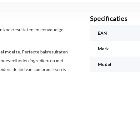
Specificaties
 en kookresultaten en eenvoudige
EAN
Merk
el moeite.
Perfecte bakresultaten
te hoeveelheden ingrediënten met
Model
eiden: de tijd van compromissen is
esultaten moeten de binnenzijde
 hoogwaardige 3,8 l RVS mengkom is
gistdeeg of 2,4 kg cakebeslag.
, reiken, optillen, vouwen en
ijkmatig worden vermengd en
 MUM. 3D PlanetaryMixing kopieert