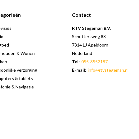
egorieën
Contact
visies
RTV Stegeman B.V.
io
Schuttersweg 88
goed
7314 LJ Apeldoorn
shouden & Wonen
Nederland
ken
Tel:
055-3552187
oonlijke verzorging
E-mail:
info@rtvstegeman.nl
puters & tablets
fonie & Navigatie