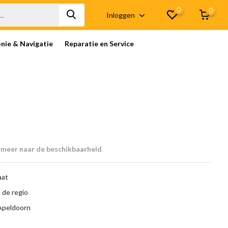
0
0
Inloggen
onie & Navigatie
Reparatie en Service
rmeer naar de beschikbaarheid
aat
 de regio
 Apeldoorn