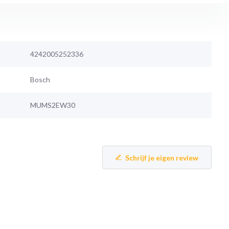
4242005252336
Bosch
MUMS2EW30
Schrijf je eigen review