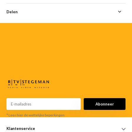
Delen
055-
3552187
info@rtvstegeman.nl
Abonneer
* Lees hier de wettelijke beperkingen
Klantenservice