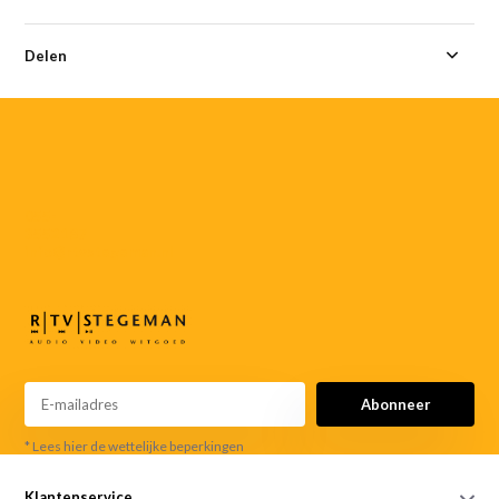
Delen
055-
3552187
info@rtvstegeman.nl
Abonneer
* Lees hier de wettelijke beperkingen
Klantenservice