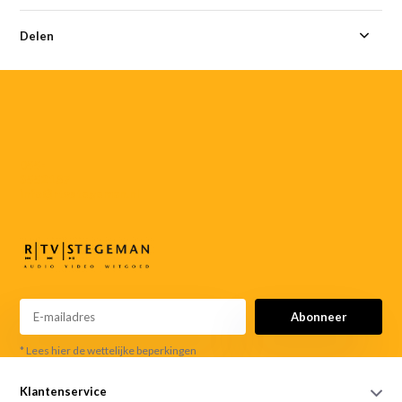
Delen
055-
3552187
info@rtvstegeman.nl
Abonneer
* Lees hier de wettelijke beperkingen
Klantenservice