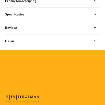
Productomschrijving
Specificaties
Reviews
Delen
055-
3552187
info@rtvstegeman.nl