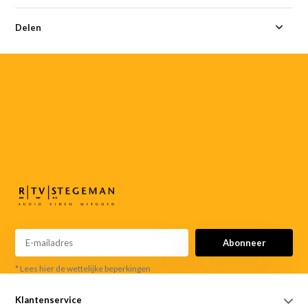
Delen
055-
3552187
info@rtvstegeman.nl
Abonneer
* Lees hier de wettelijke beperkingen
Klantenservice