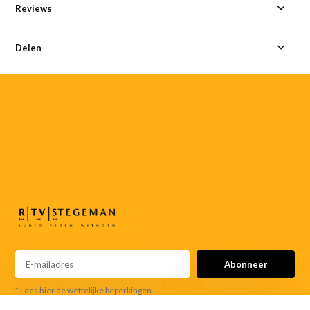
Reviews
Delen
055-
3552187
info@rtvstegeman.nl
Abonneer
* Lees hier de wettelijke beperkingen