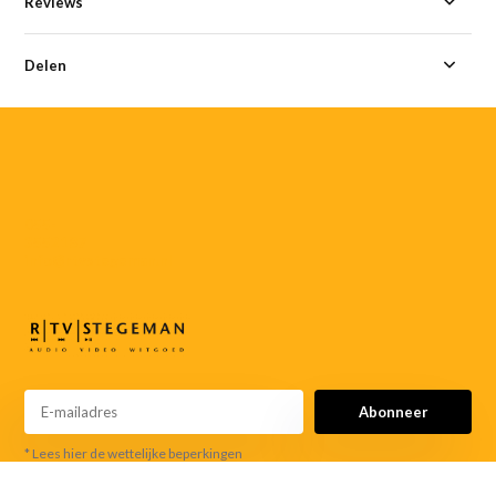
Reviews
Delen
055-
3552187
info@rtvstegeman.nl
Abonneer
* Lees hier de wettelijke beperkingen