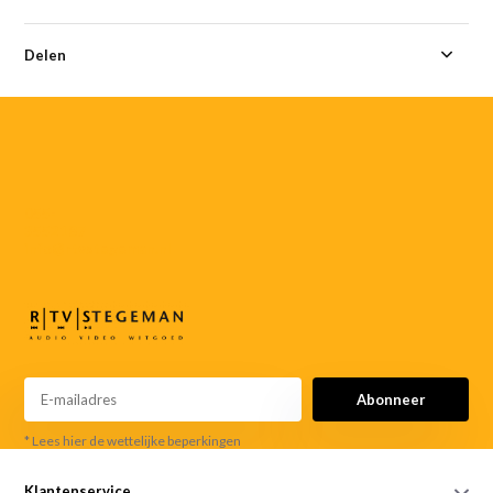
Delen
055-
3552187
info@rtvstegeman.nl
Abonneer
* Lees hier de wettelijke beperkingen
Klantenservice