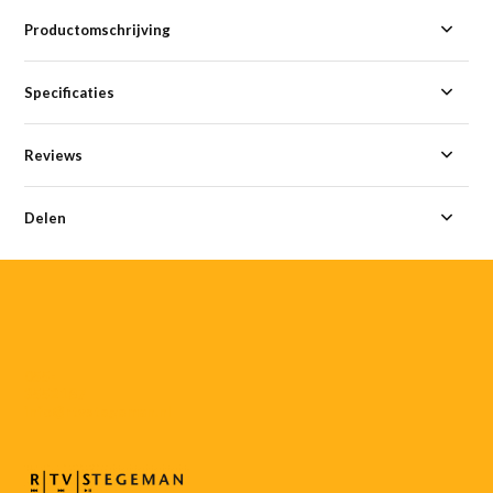
Productomschrijving
Specificaties
Reviews
Delen
055-
3552187
info@rtvstegeman.nl