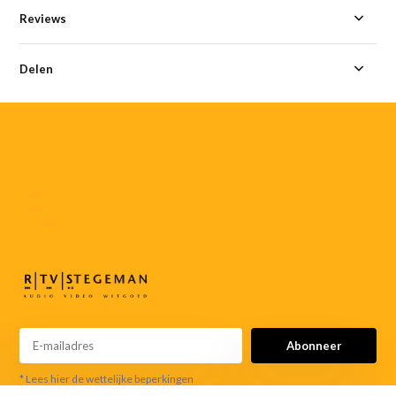
Reviews
Delen
055-
3552187
info@rtvstegeman.nl
Abonneer
* Lees hier de wettelijke beperkingen