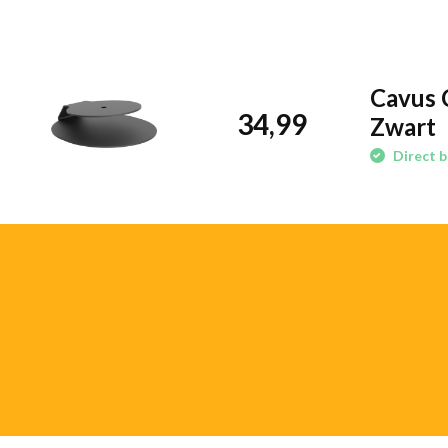
op de perfecte hoogte te plaatsen. Dit zorgt ervoor dat het geluid
verspreid en voorkomt trillingen op oppervlakken zoals tafels of pl
zuiverder en voller geluid, precies zoals de Sonos ERA 100 het bed
Cavus 
Duurzaam en stabiel ontwerp
34,99
Zwart
De Cavus CTSE100B tafelstandaard is gemaakt van hoogwaardige m
Direct b
duurzaamheid en stabiliteit. De stevige basis voorkomt dat de speak
de muziek op hoger volume staat. De zwarte afwerking geeft de s
uitstraling die perfect past bij het minimalistische design van de 
Eenvoudige installatie en gebruiksgemak
De Cavus CTSE100B is eenvoudig te installeren en te gebruiken. 
op de standaard, en je bent klaar om te genieten van een betere a
ontworpen om perfect aan te sluiten op de speaker, zonder dat ex
zijn, wat zorgt voor een naadloze en veilige opstelling.
Belangrijke specificaties en functies