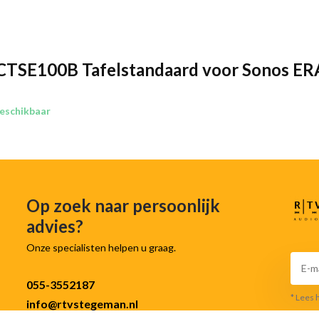
 gelijkmatig door de kamer wordt
anken. Hierdoor geniet je van een
oeld heeft.
CTSE100B Tafelstandaard voor Sonos ER
aterialen, wat zorgt voor
eschikbaar
er omvalt of verschuift, zelfs als
tandaard een strakke en moderne
Sonos ERA 100.
Op zoek naar persoonlijk
Plaats je Sonos ERA 100 simpelweg
advies?
udiobeleving. De standaard is
Onze specialisten helpen u graag.
tra bevestigingsmaterialen nodig
055-3552187
* Lees 
info@rtvstegeman.nl