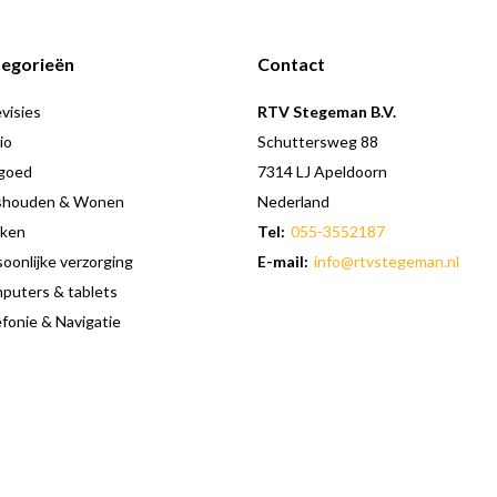
egorieën
Contact
visies
RTV Stegeman B.V.
io
Schuttersweg 88
goed
7314 LJ Apeldoorn
shouden & Wonen
Nederland
ken
Tel:
055-3552187
oonlijke verzorging
E-mail:
info@rtvstegeman.nl
puters & tablets
fonie & Navigatie