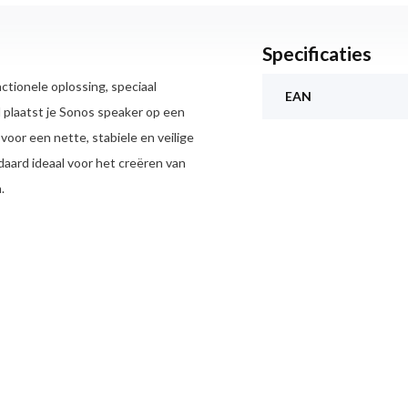
Specificaties
ctionele oplossing, speciaal
EAN
plaatst je Sonos speaker op een
 voor een nette, stabiele en veilige
daard ideaal voor het creëren van
.
n biedt een stabiele en veilige
p de ideale hoogte staat voor een
lig op zijn plaats, terwijl het
l of kast.
100 te verbeteren door de speaker