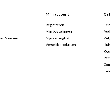
juiste hoogte te plaatsen.
Mijn account
Cat
Registreren
Tele
Mijn bestellingen
Aud
 en Vaassen
Mijn verlanglijst
Wit
Vergelijk producten
Hui
Keu
art haal je een stijlvolle en
Pers
peaker veilig op zijn plek houdt. Het
Com
standaard niet alleen functioneel
Tele