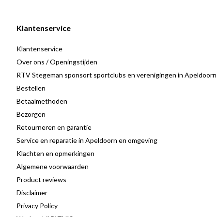
Speciaal ontworpen voor de Sonos ERA 100 speaker.
Zorgt voor optimale geluidsbeleving door de speaker op de 
Klantenservice
Stevig en stabiel ontwerp voor een veilige opstelling.
Klantenservice
Zwarte afwerking voor een strakke en moderne uitstraling.
Over ons / Openingstijden
Eenvoudig te installeren en gebruiksvriendelijk.
RTV Stegeman sponsort sportclubs en verenigingen in Apeldoorn
Bestellen
Betaalmethoden
Met de Cavus CTSE100B tafelstandaard voor de Sonos ERA 100 in zw
Bezorgen
praktische oplossing in huis die je luisterervaring verbetert en je s
Retourneren en garantie
strakke ontwerp en de stevige constructie zorgen ervoor dat deze 
Service en reparatie in Apeldoorn en omgeving
is, maar ook een mooie toevoeging vormt aan je interieur.
Klachten en opmerkingen
Algemene voorwaarden
Product reviews
Disclaimer
Privacy Policy