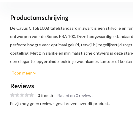
Productomschrijving
De Cavus CTSE100B tafelstandaard in zwart is een stijlvolle en fun
ontworpen voor de Sonos ERA 100. Deze hoogwaardige standaard 
perfecte hoogte voor optimaal geluid, terwijl hij tegelijkertijd zorgt
opstelling. Met zijn slanke en minimalistische ontwerp is deze stan
een elegante, opgeruimde look in je woonkamer, kantoor of keuken
Toon meer
Perfecte pasvorm voor de Sonos ERA 100
De Cavus CTSE100B is speciaal ontworpen voor de Sonos ERA 100 e
Reviews
basis voor je speaker. De standaard zorgt ervoor dat de speaker o
0
5
from
Based on 0 reviews
optimale luisterervaring. De stevige constructie houdt de speaker vei
Er zijn nog geen reviews geschreven over dit product..
compacte ontwerp zorgt voor minimale inname van ruimte op je tafe
Verbeterde geluidsbeleving
De tafelstandaard is ontworpen om het geluid van de Sonos ERA 