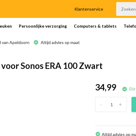
Klantenservice
euken
Persoonlijke verzorging
Computers & tablets
Telef
l van Apeldoorn
Altijd advies op maat
 voor Sonos ERA 100 Zwart
34,99
Dir
-
+
Altijd advies op m