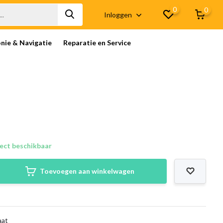
0
0
Inloggen
onie & Navigatie
Reparatie en Service
ect beschikbaar
Toevoegen aan winkelwagen
aat