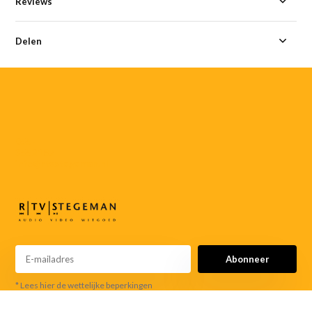
Reviews
Delen
055-
3552187
info@rtvstegeman.nl
Abonneer
* Lees hier de wettelijke beperkingen